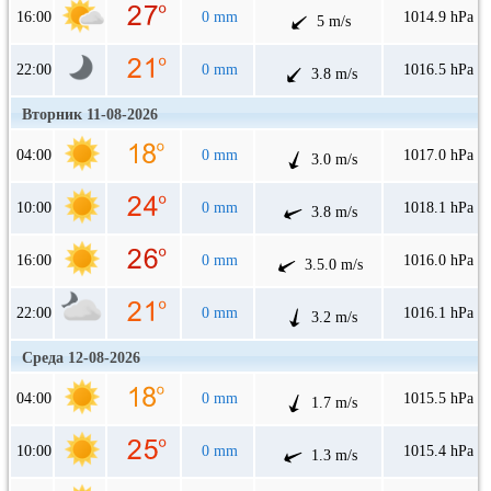
16:00
0 mm
1014.9 hPa
5 m/s
22:00
0 mm
1016.5 hPa
3.8 m/s
Вторник 11-08-2026
04:00
0 mm
1017.0 hPa
3.0 m/s
10:00
0 mm
1018.1 hPa
3.8 m/s
16:00
0 mm
1016.0 hPa
3.5.0 m/s
22:00
0 mm
1016.1 hPa
3.2 m/s
Среда 12-08-2026
04:00
0 mm
1015.5 hPa
1.7 m/s
10:00
0 mm
1015.4 hPa
1.3 m/s