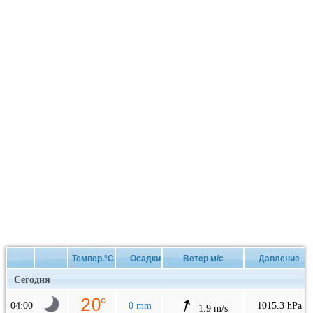
Темпер.°C
Осадки
Ветер м/с
Давление
Сегодня
04:00
0 mm
1015.3 hPa
1.9 m/s