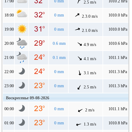
17:00
0 mm
1010.2 hPa
2.5 m/s
18:00
0 mm
1010.0 hPa
2.3.0 m/s
19:00
0 mm
1010.0 hPa
2.1.0 m/s
20:00
0.6 mm
1010.6 hPa
4.9 m/s
21:00
0.1 mm
1011.1 hPa
4.1 m/s
22:00
0 mm
1011.3 hPa
3.1 m/s
23:00
0 mm
1011.3 hPa
2.5 m/s
Воскресенье 09-08-2026
00:00
0 mm
1011.1 hPa
2 m/s
01:00
0 mm
1010.8 hPa
1.3 m/s