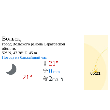
Вольск,
город Вольского района Саратовской
области,
52° N, 47.38° E 45 m
Погода на ближайший час
21°
0
mm
05:21
21°
2
m/s