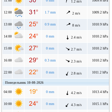
11:00
0 mm
1009.6 hPa
1.2 m/s
12:00
1.7 mm
1009.2 hPa
2 m/s
13:00
0.9 mm
1010.9 hPa
8 m/s
14:00
0 mm
1010.2 hPa
2.4 m/s
15:00
0 mm
1010.2 hPa
2.7 m/s
16:00
0.3 mm
1010.2 hPa
2.3 m/s
22:00
0 mm
1011.2 hPa
2.8 m/s
Понедельник 10-08-2026
04:00
0 mm
1013.4 hPa
4.2 m/s
10:00
0 mm
1015.1 hPa
4.3 m/s