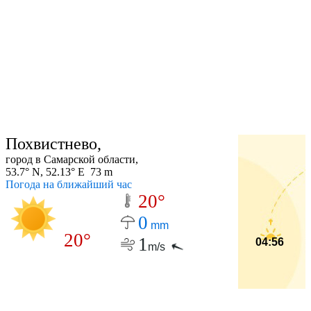
Похвистнево,
город в Самарской области,
53.7° N, 52.13° E 73 m
Погода на ближайший час
20°
0
mm
20°
1
04:56
m/s