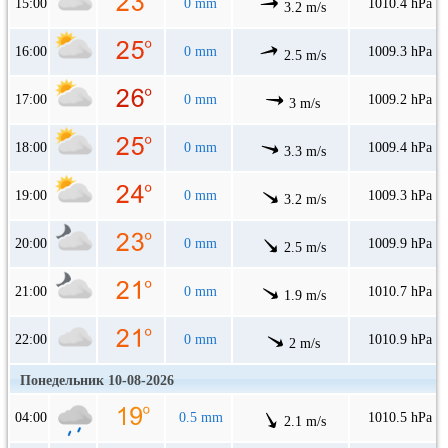
15:00
0 mm
1010.4 hPa
3.2 m/s
16:00
0 mm
1009.3 hPa
2.5 m/s
17:00
0 mm
1009.2 hPa
3 m/s
18:00
0 mm
1009.4 hPa
3.3 m/s
19:00
0 mm
1009.3 hPa
3.2 m/s
20:00
0 mm
1009.9 hPa
2.5 m/s
21:00
0 mm
1010.7 hPa
1.9 m/s
22:00
0 mm
1010.9 hPa
2 m/s
Понедельник 10-08-2026
04:00
0.5 mm
1010.5 hPa
2.1 m/s