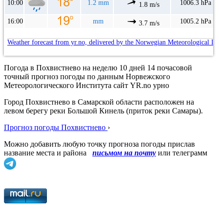
10:00
1.2 mm
1006.3 hPa
1.8 m/s
16:00
mm
1005.2 hPa
3.7 m/s
Weather forecast from yr.no, delivered by the Norwegian Meteorological In
Погода в Похвистнево на неделю 10 дней 14 почасовой
точный прогноз погоды по данным Норвежского
Метеорологического Института сайт YR.no урно
Город Похвистнево в Самарской области расположен на
левом берегу реки Большой Кинель (приток реки Самары).
Прогноз погоды Похвистнево
›
Можно добавить любую точку прогноза погоды прислав
название места и района
письмом на почту
или телеграмм