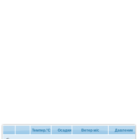
Темпер.°C
Осадки
Ветер м/с
Давление