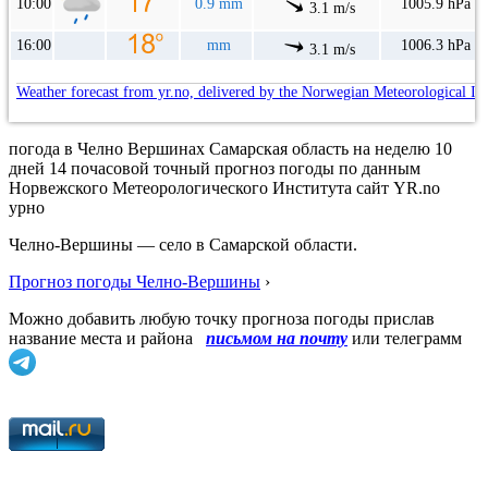
10:00
0.9 mm
1005.9 hPa
3.1 m/s
16:00
mm
1006.3 hPa
3.1 m/s
Weather forecast from yr.no, delivered by the Norwegian Meteorological In
погода в Челно Вершинах Самарская область на неделю 10
дней 14 почасовой точный прогноз погоды по данным
Норвежского Метеорологического Института сайт YR.no
урно
Челно-Вершины — село в Самарской области.
Прогноз погоды Челно-Вершины
›
Можно добавить любую точку прогноза погоды прислав
название места и района
письмом на почту
или телеграмм