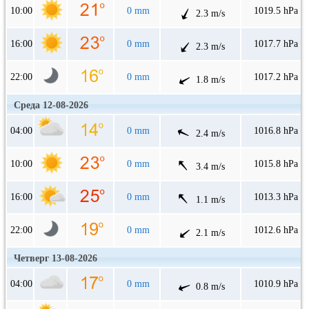
10:00
0 mm
1019.5 hPa
2.3 m/s
16:00
0 mm
1017.7 hPa
2.3 m/s
22:00
0 mm
1017.2 hPa
1.8 m/s
Среда 12-08-2026
04:00
0 mm
1016.8 hPa
2.4 m/s
10:00
0 mm
1015.8 hPa
3.4 m/s
16:00
0 mm
1013.3 hPa
1.1 m/s
22:00
0 mm
1012.6 hPa
2.1 m/s
Четверг 13-08-2026
04:00
0 mm
1010.9 hPa
0.8 m/s