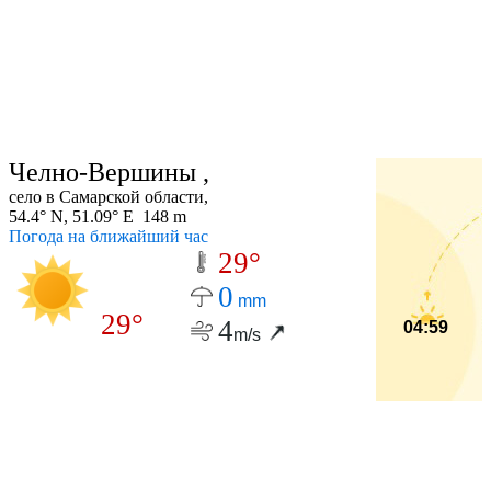
Челно-Вершины ,
село в Самарской области,
54.4° N, 51.09° E 148 m
Погода на ближайший час
29°
0
mm
29°
4
04:59
m/s