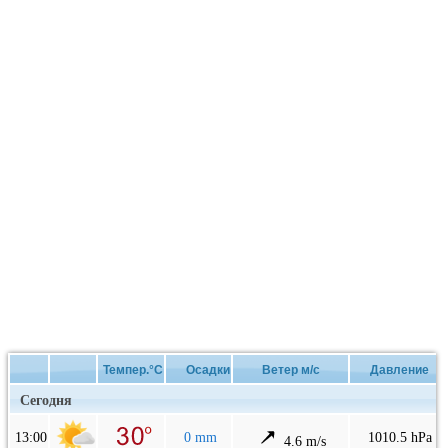
Темпер.°C
Осадки
Ветер м/с
Давление
Сегодня
13:00
0 mm
1010.5 hPa
4.6 m/s